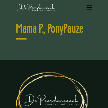
Mama P., PonyPauze
May
13, 2024