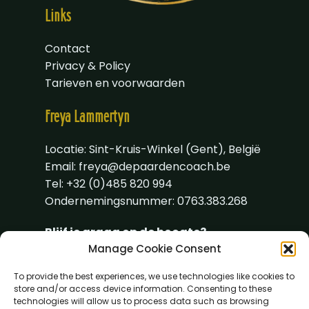
Links
Contact
Privacy & Policy
Tarieven en voorwaarden
Freya
Lammertyn
Locatie: Sint-Kruis-Winkel (Gent), België
Email:
freya@depaardencoach.be
Tel: +32 (0)485 820 994
Ondernemingsnummer: 0763.383.268
Blijf je graag op de hoogte?
Manage Cookie Consent
To provide the best experiences, we use technologies like cookies to
store and/or access device information. Consenting to these
technologies will allow us to process data such as browsing