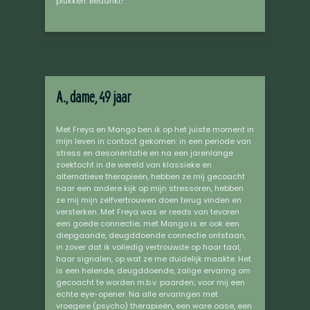
plukken. Bedankt!
A., dame, 49 jaar
Met Freya en Mango ben ik op het juiste moment in
mijn leven in contact gekomen: in een periode van
stress en desoriëntatie en na een jarenlange
zoektocht in de wereld van klassieke en
alternatieve therapieën, hebben ze mij gecoacht
naar een andere kijk op mijn stressoren, hebben
ze mij mijn zelfvertrouwen doen terug vinden en
versterken. Met Freya was er reeds van tevoren
een goede connectie; met Mango is er ook een
diepgaande, deugddoende connectie ontstaan,
in zover dat ik volledig vertrouwde op haar taal,
haar signalen, op wat ze me duidelijk maakte. Het
is een helende, deugddoende, zalige ervaring om
gecoacht te worden m.b.v. paarden; voor mij een
echte eye-opener. Na alle ervaringen met
vroegere (psycho) therapieën, een ware oase, een