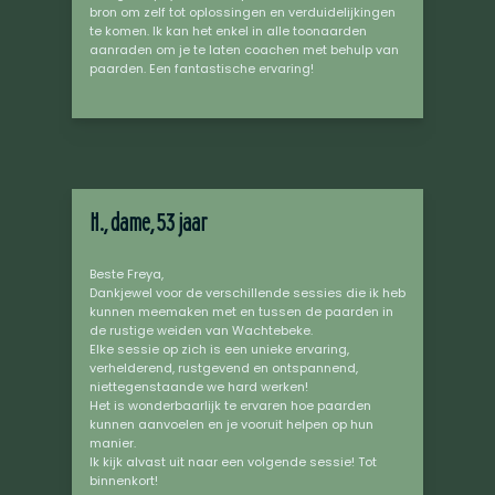
bron om zelf tot oplossingen en verduidelijkingen
te komen. Ik kan het enkel in alle toonaarden
aanraden om je te laten coachen met behulp van
paarden. Een fantastische ervaring!
H., dame, 53 jaar
Beste Freya,
Dankjewel voor de verschillende sessies die ik heb
kunnen meemaken met en tussen de paarden in
de rustige weiden van Wachtebeke.
Elke sessie op zich is een unieke ervaring,
verhelderend, rustgevend en ontspannend,
niettegenstaande we hard werken!
Het is wonderbaarlijk te ervaren hoe paarden
kunnen aanvoelen en je vooruit helpen op hun
manier.
Ik kijk alvast uit naar een volgende sessie! Tot
binnenkort!