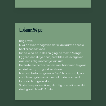
L., dame, 54 jaar
Dag Freya,
Ik wilde even meegeven dat ik de laatste sessie
heel bijzonder vond.
Uit de wind en in de zon ging de merrie Mango
liggend een dutje doen, ze wilde zich overgeven
aan een zalig momentje van rust.
Het lukte me echter niet om met haar mee te gaan
en dat liet zij me goed verstaan.
Ik moest loslaten, gewoon “zijn”, hier en nu. Jij als
coach nodigde me uit om dat te doen, en wat
later viel Mango in slaap.
Sindsdien probeer ik regelmatig te mediteren. Het
doet goed ! Mindful! Liefs!