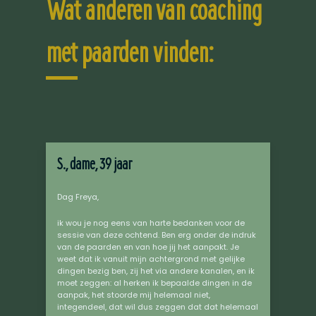
Wat anderen van coaching
met paarden vinden:
S., dame, 39 jaar
Dag Freya,
ik wou je nog eens van harte bedanken voor de
sessie van deze ochtend. Ben erg onder de indruk
van de paarden en van hoe jij het aanpakt. Je
weet dat ik vanuit mijn achtergrond met gelijke
dingen bezig ben, zij het via andere kanalen, en ik
moet zeggen: al herken ik bepaalde dingen in de
aanpak, het stoorde mij helemaal niet,
integendeel, dat wil dus zeggen dat dat helemaal