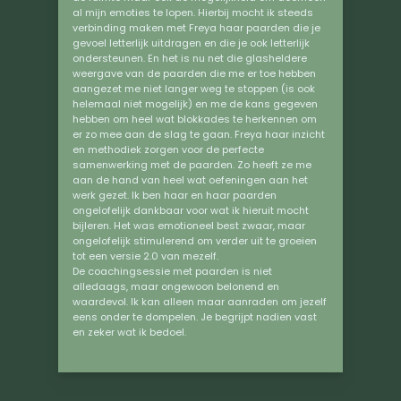
al mijn emoties te lopen. Hierbij mocht ik steeds
verbinding maken met Freya haar paarden die je
gevoel letterlijk uitdragen en die je ook letterlijk
ondersteunen. En het is nu net die glasheldere
weergave van de paarden die me er toe hebben
aangezet me niet langer weg te stoppen (is ook
helemaal niet mogelijk) en me de kans gegeven
hebben om heel wat blokkades te herkennen om
er zo mee aan de slag te gaan. Freya haar inzicht
en methodiek zorgen voor de perfecte
samenwerking met de paarden. Zo heeft ze me
aan de hand van heel wat oefeningen aan het
werk gezet. Ik ben haar en haar paarden
ongelofelijk dankbaar voor wat ik hieruit mocht
bijleren. Het was emotioneel best zwaar, maar
ongelofelijk stimulerend om verder uit te groeien
tot een versie 2.0 van mezelf.
De coachingsessie met paarden is niet
alledaags, maar ongewoon belonend en
waardevol. Ik kan alleen maar aanraden om jezelf
eens onder te dompelen. Je begrijpt nadien vast
en zeker wat ik bedoel.