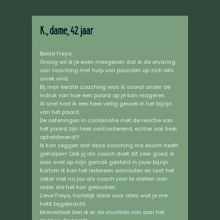
K., dame, 42 jaar
Beste Freya,
Graag wil ik je even meegeven dat ik de ervaring
van coaching met hulp van paarden op zich iets
uniek vind.
Bij mijn eerste coaching was ik vooral onder de
indruk van hoe een paard op je kan reageren.
Al snel had ik een heel veilig gevoel in het bijzijn
van het paard.
De oefeningen in combinatie met de reactie van
het paard zijn heel confronterend, echter ook heel
ophelderend!!!
Ik kan zeggen dat deze coaching me enorm heeft
geholpen! Ook jij als coach doet dit zeer goed, ik
was snel op mijn gemak gesteld in jouw bijzijn.
Kortom ik kan het iedereen aanraden en laat het
zeker niet na jou als coach voor te stellen aan
ieder die het kan gebruiken.
Lieve Freya, hartelijk dank voor alles wat je me
hebt bijgebracht.
Momenteel ben ik er de vruchten van aan het