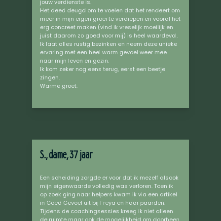
jouw verdienste is.
Het deed deugd om te voelen dat het rendeert om
meer in mijn eigen groei te verdiepen en vooral het
erg concreet maken (vind ik vreselijk moeilijk en
juist daarom zo goed voor mij) is heel waardevol.
Ik laat alles rustig bezinken en neem deze unieke
ervaring met een heel warm gevoel weer mee
naar mijn leven en gezin.
Ik kom zeker nog eens terug, eerst een beetje
zingen.
Warme groet.
S., dame, 37 jaar
Een scheiding zorgde er voor dat ik mezelf alsook
mijn eigenwaarde volledig was verloren. Toen ik
op zoek ging naar helpers kwam ik via een artikel
in Goed Gevoel uit bij Freya en haar paarden.
Tijdens de coachingsessies kreeg ik niet alleen
de ruimte maar ook de mogelijkheid om doorheen