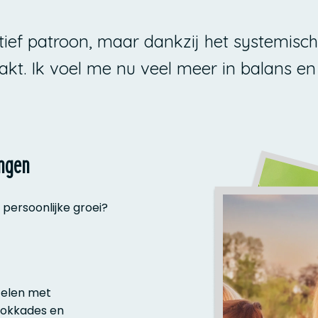
atief patroon, maar dankzij het systemisc
akt. Ik voel me nu veel meer in balans en 
ingen
 persoonlijke groei?
telen met
lokkades en