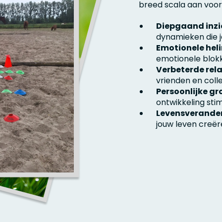
breed scala aan voor
Diepgaand inzi
dynamieken die 
Emotionele heli
emotionele blok
Verbeterde rela
vrienden en coll
Persoonlijke gro
ontwikkeling sti
Levensverander
jouw leven creër